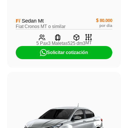
F/
Sedan Mt
$
80.000
por día
Fiat Cronos MT o similar
MT
5 Pax
3 Maletas
525 dm3
Solicitar cotización