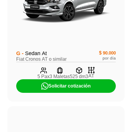
G -
Sedan At
$
90.000
por día
Fiat Cronos AT o similar
AT
5 Pax
3 Maletas
525 dm3
Solicitar cotización