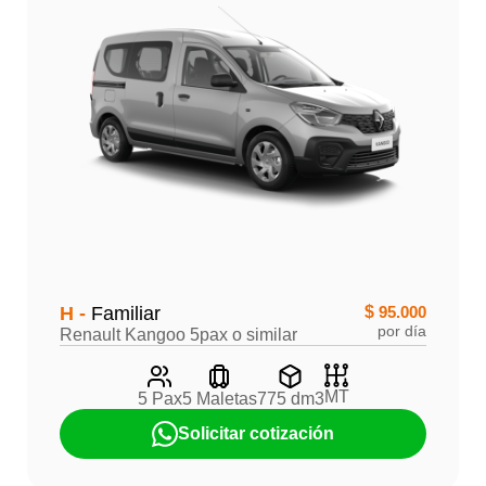
H -
Familiar
$
95.000
por día
Renault Kangoo 5pax o similar
MT
5 Pax
5 Maletas
775 dm3
Solicitar cotización