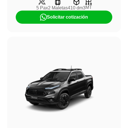
MT
5 Pax
2 Maletas
410 dm3
Solicitar cotización