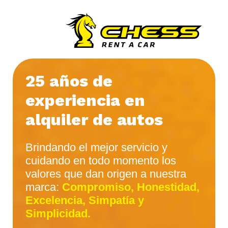
25 años de
experiencia en
alquiler de autos
Brindando el mejor servicio y
cuidando en todo momento los
valores que dan origen a nuestra
marca:
Compromiso, Honestidad,
Excelencia, Simpatía y
Simplicidad.