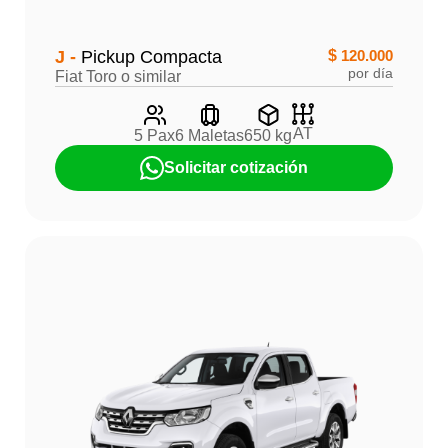
J -
Pickup Compacta
$
120.000
por día
Fiat Toro o similar
AT
5 Pax
6 Maletas
650 kg
Solicitar cotización