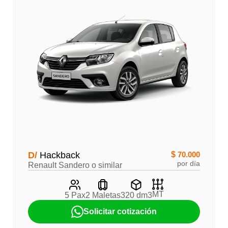
D/
Hackback
$
70.000
por día
Renault Sandero o similar
MT
5 Pax
2 Maletas
320 dm3
Solicitar cotización