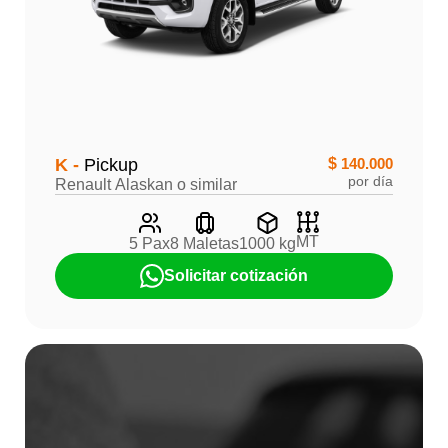
K -
Pickup
$
140.000
por día
Renault Alaskan o similar
MT
5 Pax
8 Maletas
1000 kg
Solicitar cotización