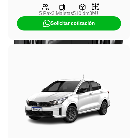
MT
5 Pax
3 Maletas
510 dm3
Solicitar cotización