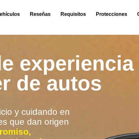
ehículos
Reseñas
Requisitos
Protecciones
e experiencia
er de autos
icio y cuidando en
es que dan origen
romiso,