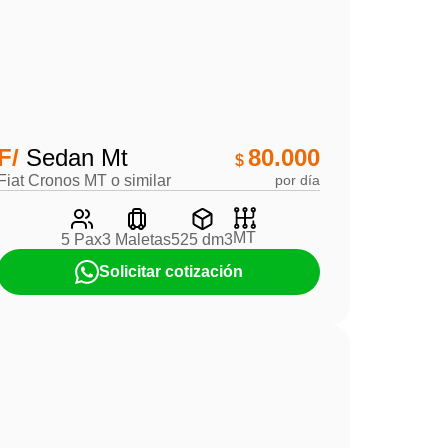
F/
Sedan Mt
80.000
$
Fiat Cronos MT o similar
por día
MT
5 Pax
3 Maletas
525 dm3
Solicitar cotización