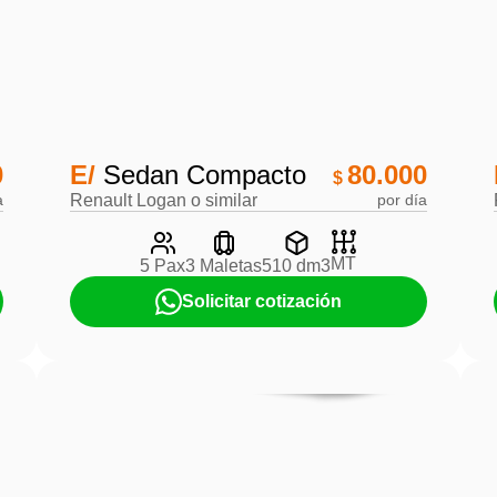
0
E/
Sedan Compacto
80.000
$
a
Renault Logan o similar
por día
MT
5 Pax
3 Maletas
510 dm3
Solicitar cotización