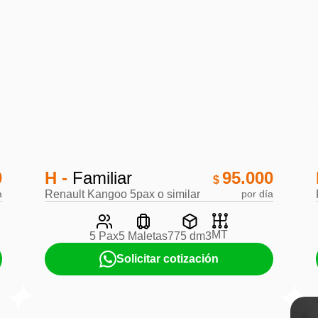
0
H -
Familiar
95.000
$
a
Renault Kangoo 5pax o similar
por día
MT
5 Pax
5 Maletas
775 dm3
Solicitar cotización