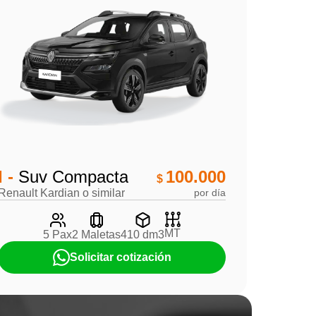
I -
Suv Compacta
100.000
$
Renault Kardian o similar
por día
MT
5 Pax
2 Maletas
410 dm3
Solicitar cotización