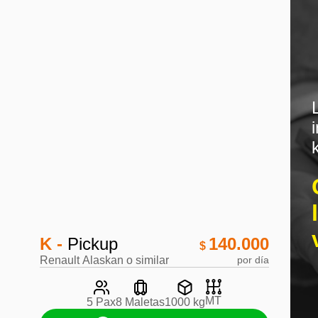
K -
Pickup
140.000
$
Renault Alaskan o similar
por día
MT
5 Pax
8 Maletas
1000 kg