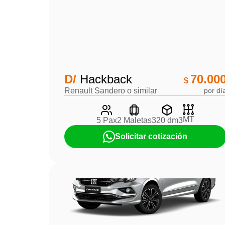
D/
Hackback
70.00
$
Renault Sandero o similar
por dí
MT
5 Pax
2 Maletas
320 dm3
Solicitar cotización