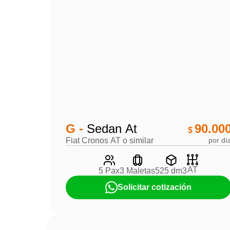
G -
Sedan At
90.00
$
Fiat Cronos AT o similar
por dí
AT
5 Pax
3 Maletas
525 dm3
Solicitar cotización