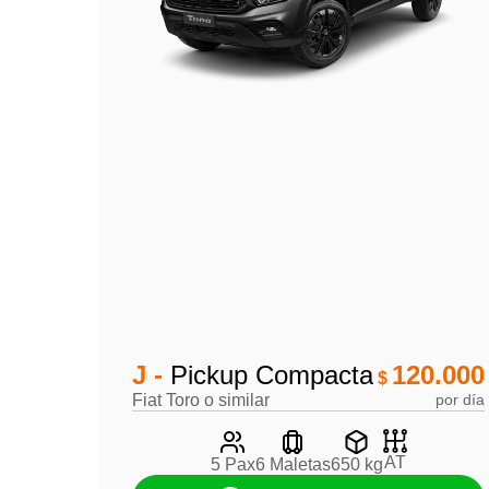
J -
Pickup Compacta
120.000
$
Fiat Toro o similar
por día
AT
5 Pax
6 Maletas
650 kg