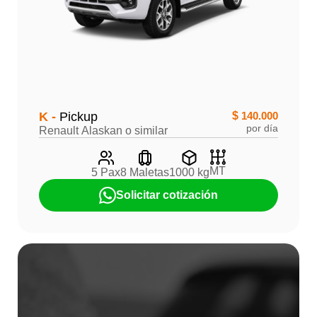
K -
Pickup
$
140.000
por día
Renault Alaskan o similar
MT
5 Pax
8 Maletas
1000 kg
Solicitar cotización