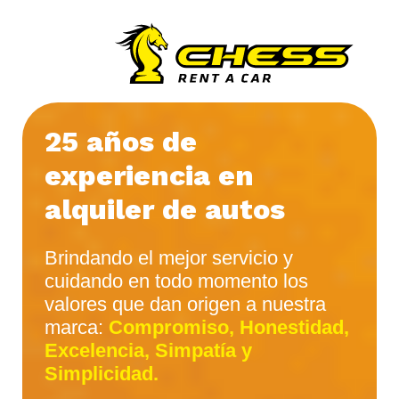
25 años de
experiencia en
alquiler de autos
Brindando el mejor servicio y
cuidando en todo momento los
valores que dan origen a nuestra
marca:
Compromiso, Honestidad,
Excelencia, Simpatía y
Simplicidad.