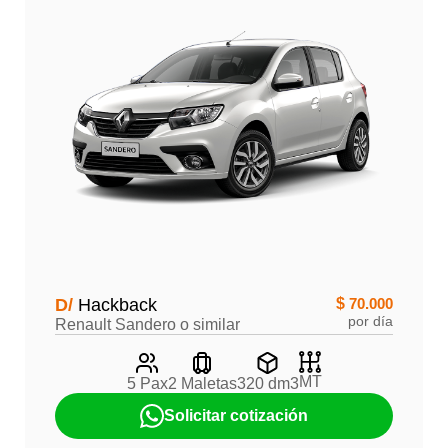
D/
Hackback
$
70.000
por día
Renault Sandero o similar
MT
5 Pax
2 Maletas
320 dm3
Solicitar cotización