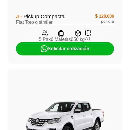
J -
Pickup Compacta
$
120.000
por día
Fiat Toro o similar
AT
5 Pax
6 Maletas
650 kg
Solicitar cotización