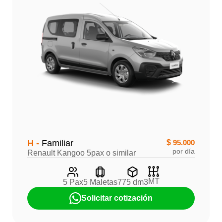
H -
Familiar
$
95.000
por día
Renault Kangoo 5pax o similar
MT
5 Pax
5 Maletas
775 dm3
Solicitar cotización