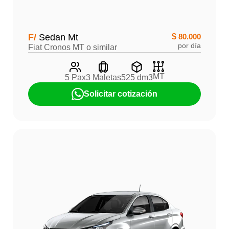
F/
Sedan Mt
$
80.000
por día
Fiat Cronos MT o similar
MT
5 Pax
3 Maletas
525 dm3
Solicitar cotización