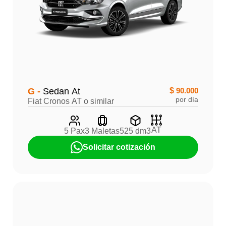
G -
Sedan At
$
90.000
por día
Fiat Cronos AT o similar
AT
5 Pax
3 Maletas
525 dm3
Solicitar cotización