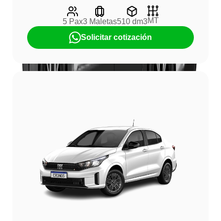
MT
5 Pax
3 Maletas
510 dm3
Solicitar cotización