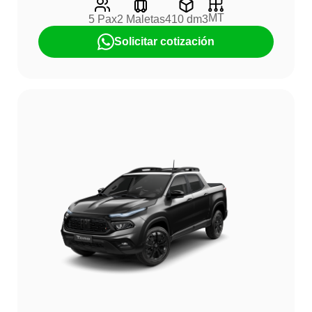
MT
5 Pax
2 Maletas
410 dm3
Solicitar cotización