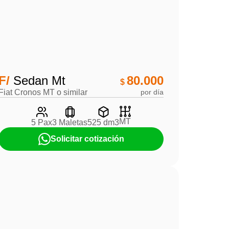
F/
Sedan Mt
80.000
$
Fiat Cronos MT o similar
por día
MT
5 Pax
3 Maletas
525 dm3
Solicitar cotización