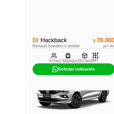
D/
Hackback
70.00
$
Renault Sandero o similar
por dí
MT
5 Pax
2 Maletas
320 dm3
Solicitar cotización