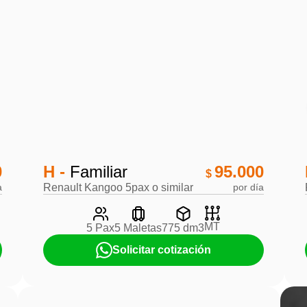
0
H -
Familiar
95.000
$
a
Renault Kangoo 5pax o similar
por día
MT
5 Pax
5 Maletas
775 dm3
Solicitar cotización