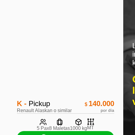
K -
Pickup
140.000
$
Renault Alaskan o similar
por día
MT
5 Pax
8 Maletas
1000 kg