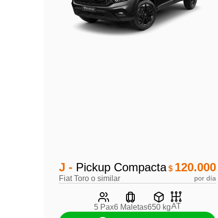
J -
Pickup Compacta
120.000
$
Fiat Toro o similar
por día
AT
5 Pax
6 Maletas
650 kg