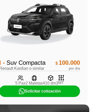
I -
Suv Compacta
100.000
$
Renault Kardian o similar
por día
MT
5 Pax
2 Maletas
410 dm3
Solicitar cotización