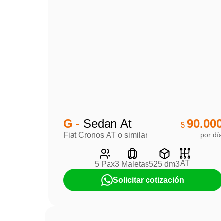
G -
Sedan At
90.00
$
Fiat Cronos AT o similar
por dí
AT
5 Pax
3 Maletas
525 dm3
Solicitar cotización