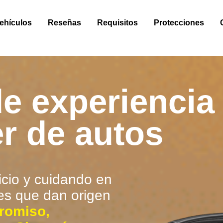
ehículos
Reseñas
Requisitos
Protecciones
e experiencia
er de autos
icio y cuidando en
es que dan origen
romiso,