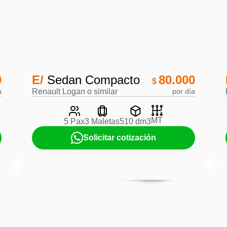
0
E/
Sedan Compacto
80.000
$
a
Renault Logan o similar
por día
MT
5 Pax
3 Maletas
510 dm3
Solicitar cotización