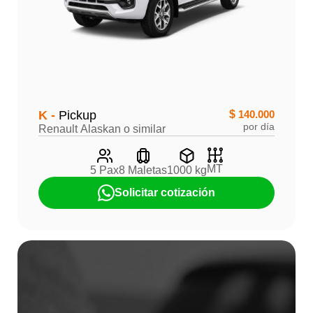
K -
Pickup
$
140.000
por día
Renault Alaskan o similar
MT
5 Pax
8 Maletas
1000 kg
Solicitar cotización