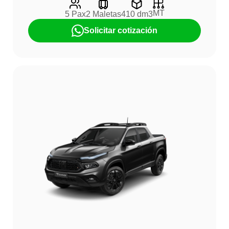
MT
5 Pax
2 Maletas
410 dm3
Solicitar cotización