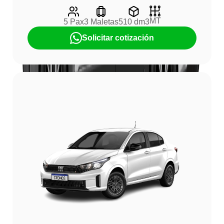
MT
5 Pax
3 Maletas
510 dm3
Solicitar cotización