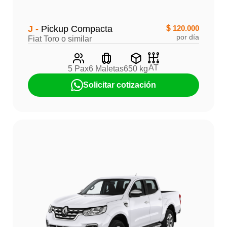
J -
Pickup Compacta
$
120.000
por día
Fiat Toro o similar
AT
5 Pax
6 Maletas
650 kg
Solicitar cotización