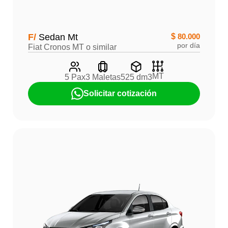
F/
Sedan Mt
$
80.000
por día
Fiat Cronos MT o similar
MT
5 Pax
3 Maletas
525 dm3
Solicitar cotización