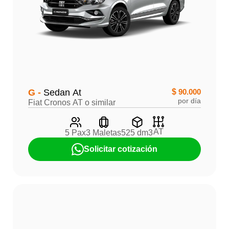
G -
Sedan At
$
90.000
por día
Fiat Cronos AT o similar
AT
5 Pax
3 Maletas
525 dm3
Solicitar cotización