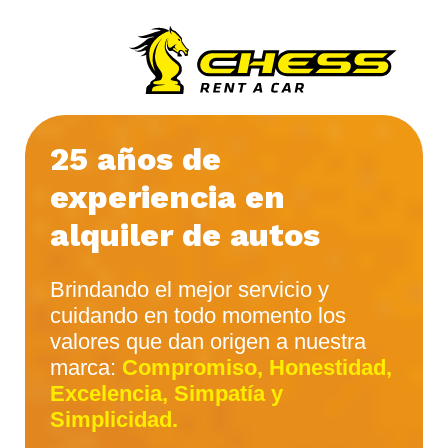
25 años de
experiencia en
alquiler de autos
Brindando el mejor servicio y
cuidando en todo momento los
valores que dan origen a nuestra
marca:
Compromiso, Honestidad,
Excelencia, Simpatía y
Simplicidad.