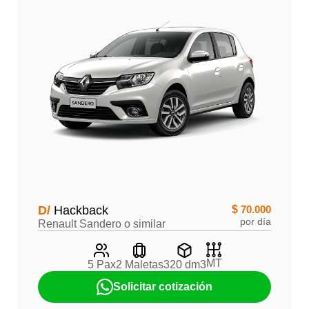
D/
Hackback
$
70.000
por día
Renault Sandero o similar
MT
5 Pax
2 Maletas
320 dm3
Solicitar cotización