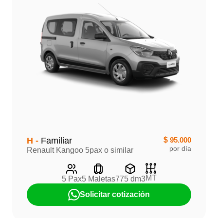
H -
Familiar
$
95.000
por día
Renault Kangoo 5pax o similar
MT
5 Pax
5 Maletas
775 dm3
Solicitar cotización